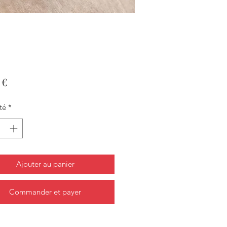
Prix
 €
té
*
Ajouter au panier
Commander et payer