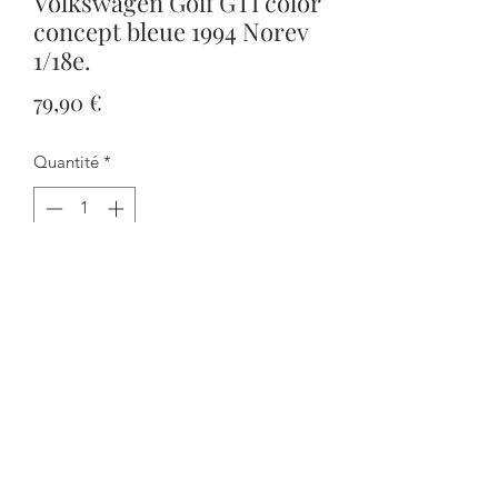
Volkswagen Golf GTI color
concept bleue 1994 Norev
1/18e.
Prix
79,90 €
Quantité
*
Ajouter au panier
Commander et payer
Tout s'ouvre et la direction fonctionne.