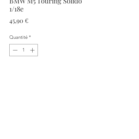
BMW M5 Touring Solido
1/18e
Prix
45,90 €
Quantité
*
Ajouter au panier
Commander et payer
Les portières avant s'ouvrent et la
direction fonctionne.