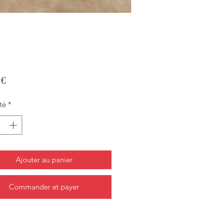
Prix
 €
té
*
Ajouter au panier
Commander et payer