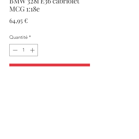
BMW 328i E36 cabriolet
MCG 1:18e
Prix
64,95 €
Quantité
*
Ajouter au panier
Commander et payer
Attention rien ne s'ouvre mais elle est
livrée avec une capote amovible et le
couvre capote.