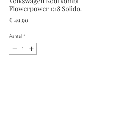
Volkswagen Kool kombi
Flowerpower 1:18 Solido.
Prijs
€ 49,90
Aantal
*
In winkelwagen
Nu kopen
De deuren gaan open en de besturing
werkt.