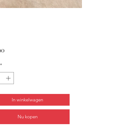
Prijs
90
*
In winkelwagen
Nu kopen