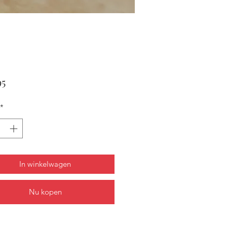
Prijs
95
*
In winkelwagen
Nu kopen