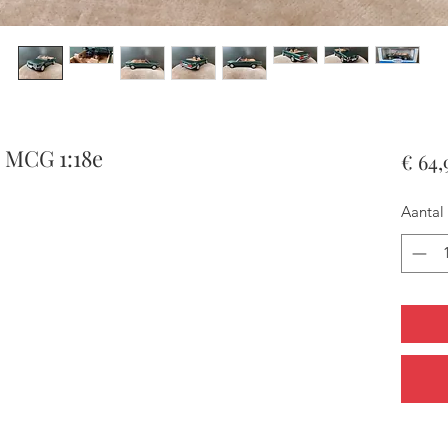
t MCG 1:18e
€ 64,
Aantal