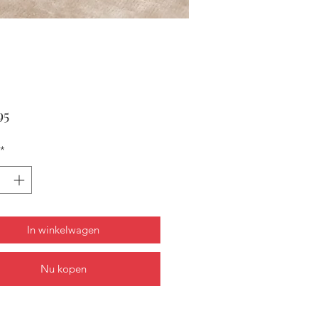
Prijs
95
*
In winkelwagen
Nu kopen