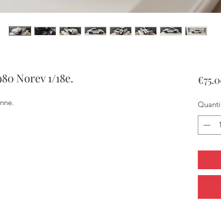
980 Norev 1/18e.
€75.
onne.
Quanti