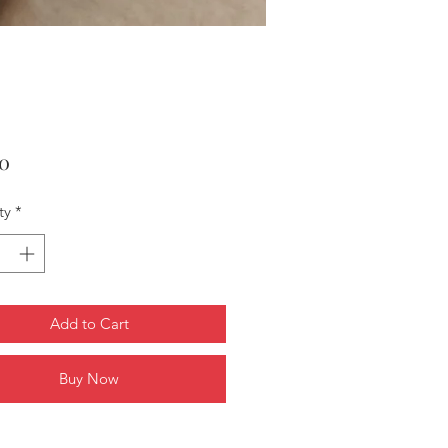
Price
00
ty
*
Add to Cart
Buy Now