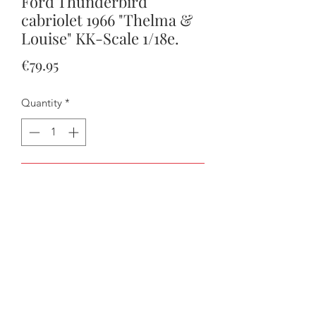
Ford Thunderbird
cabriolet 1966 "Thelma &
Louise" KK-Scale 1/18e.
Price
€79.95
Quantity
*
Add to Cart
Buy Now
Attention rien ne s'ouvre mais la
direction fonctionne et elle est livrée
avec une capote amovible.