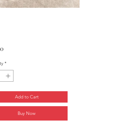
Price
90
ty
*
Add to Cart
Buy Now